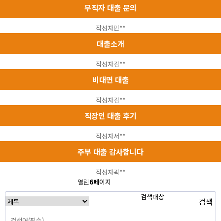
무직자 대출 문의
작성자
민**
대출소개
작성자
김**
비대면 대출
작성자
김**
직장인 대출 후기
작성자
서**
주부 대출 감사합니다
작성자
곽**
처음
이전
열린
6
페이지
7
페이지
8
페이지
맨끝
검색대상
검색