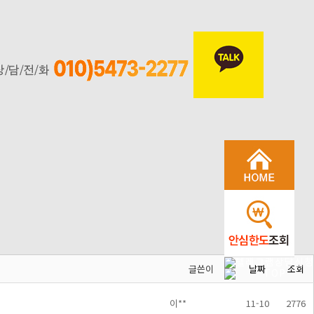
글쓴이
날짜
조회
이**
11-10
2776