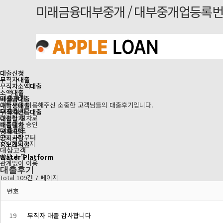
미래금융대부중개 / 대부중개업등록번호 
대출신청
무직자대출
무직자소액대출
소액대출
비상금대출
대출후기
애플론을 이용해주신 소중한 고객님들의 대출후기입니다.
대학생대출
무직자신용대출
대출절차
간편한 절차로
대출절차
빠른대출 승인
대출절차
공지사항
대출한도
5% 금리부터
공지사항
1억 한도까지
홍보게시물
ㅤ
대상고객
신용,소득
Water Platform
관계없이 이용
대출후기
Total 109건
7 페이지
번호
19
무직자 대출 감사합니다