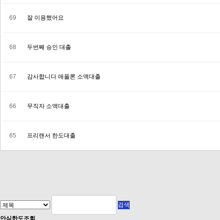
69
잘 이용했어요
68
두번째 승인 대출
67
감사합니다 애플론 소액대출
66
무직자 소액대출
65
프리랜서 한도대출
처음
맨끝
안심
한도조회