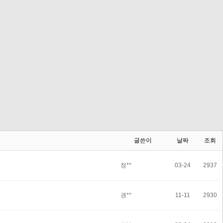
글쓴이
날짜
조회
정**
03-24
2937
권**
11-11
2930