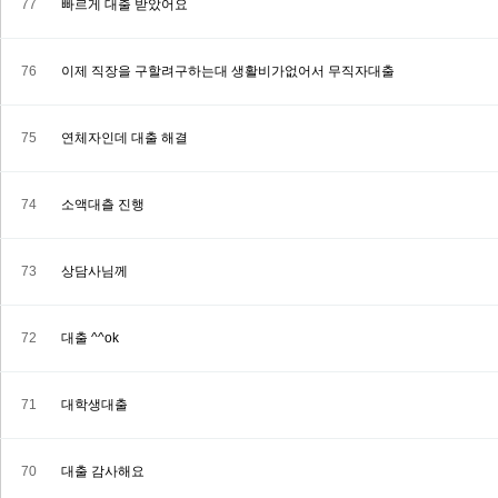
77
빠르게 대출 받았어요
76
이제 직장을 구할려구하는대 생활비가없어서 무직자대출
75
연체자인데 대출 해결
74
소액대츨 진행
73
상담사님께
72
대출 ^^ok
71
대학생대출
70
대출 감사해요