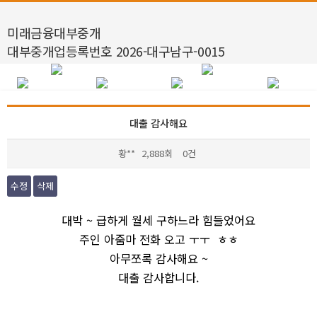
미래금융대부중개
대부중개업등록번호 2026-대구남구-0015
대출 감사해요
황**
2,888회
0건
수정
삭제
본문
대박 ~ 급하게 월세 구하느라 힘들었어요
주인 아줌마 전화 오고 ㅜㅜ ㅎㅎ
아무쪼록 감사해요 ~
대출 감사합니다.