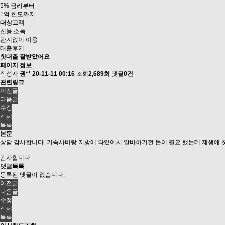
5% 금리부터
1억 한도까지
대상고객
신용,소득
관계없이 이용
대출후기
첫대출 잘받았어요
페이지 정보
작성자
권**
20-11-11 00:16
조회
2,689회
댓글
0건
관련링크
이전글
다음글
수정
삭제
목록
본문
상담 감사합니다 기숙사비랑 지방에 와있어서 알바하기전 돈이 필요 했는데 제생에 
감사합니다
댓글목록
등록된 댓글이 없습니다.
이전글
다음글
수정
삭제
목록