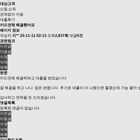
대상고객
신용,소득
관계없이 이용
대출후기
카드연체 해결했어요
페이지 정보
작성자
지**
20-11-11 02:13
조회
2,837회
댓글
0건
관련링크
이전글
다음글
수정
삭제
목록
본문
카드연체 해결하려고 대출을 받았습니다
잘 해결을 하고 나니 맘은 편합니다 추가로 대출이 더 나왔으면 좋겠는데 가능 할까 
감사하고 연락을 또 드리겠습니다
댓글목록
등록된 댓글이 없습니다.
이전글
다음글
수정
삭제
목록