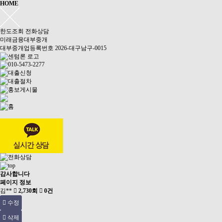
HOME
한도조회
전화상담
미래금융대부중개
대부중개업등록번호 2026-대구남구-0015
감사합니다
페이지 정보
김**
2,730회
0건
수정
삭제