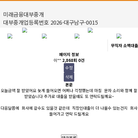
미래금융대부중개
대부중개업등록번호 2026-대구남구-0015
무직자 소액대출
페이지 정보
이**
2,868회
0건
수정
삭제
본문
오늘금액 잘 받았어요 늦게 들어오면 어쩌나 걱정했는데 마침 문자 소리와 함꼐 잘
받았습니다 추가로 대출을 받을때도 또 연락드릴께요~
다음달쯤에 회사에 갈수도 있을것 같은데 직장인대출이 더 나올수 있는건지 회사
들어가고 연락 드릴게요
이전글
다음글
목록
댓글목록