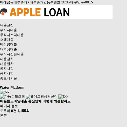
미래금융대부중개 / 대부중개업등록번호 2026-대구남구-0015
대출신청
무직자대출
무직자소액대출
소액대출
비상금대출
대학생대출
무직자신용대출
대출절차
대출절차
공지사항
공지사항
홍보게시물
Water Platform
애플론모바일대출 통신연체 어떻게 해결할까요
페이지 정보
도우미
0건
1,155회
본문