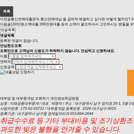
목록
이전글
통신연체대출문의 통신연체대납 을 급하게 해결하고 싶다면 어떻게 할까요?
2
다음글
100만원소액대출 200만원대출 등의 소액이 필요하셔서 고민하시는 분들을 
댓글목록
댓글목록
등록된 댓글이 없습니다.
안심
한도조회
조회만으로 고객님의 신용도가 하락하지 않습니다. 안심하고 신청하세요.
이름
연락처
신청금액
대부업 및 대부중개업 조회하기
개인정보취급방침
상호 : 미래금융대부중개 / 대표 : 박명자 / 주소 : 대구광역시 남구 양지로 20-1, 3층 (대명동
사업자번호 : 175-02-03722 / 대부중개업 등록번호 : 2026-대구남구-0015
등록기관 : 대구광역시 남구청 경제일자리과 053-664-2644
취급수수료 등 기타 부대비용 및 조기상환조건
과도한 빚은 불행을 안겨줄 수 있습니다.