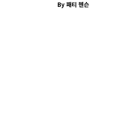
By 패티 헨슨