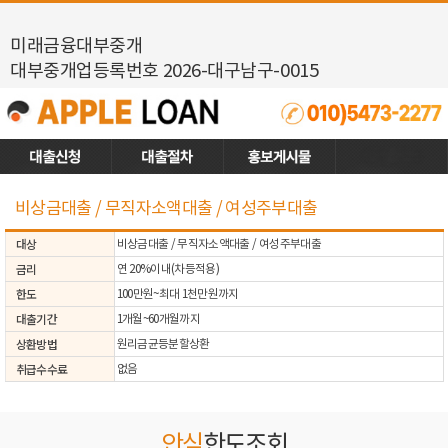
미래금융대부중개
대부중개업등록번호 2026-대구남구-0015
비상금대출 / 무직자소액대출 / 여성주부대출
대상
비상금대출 / 무직자소액대출 / 여성주부대출
금리
연 20%이내(차등적용)
한도
100만원~최대 1천만원까지
대출기간
1개월~60개월까지
상환방법
원리금균등분할상환
취급수수료
없음
안심
한도조회